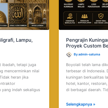
ligrafi, Lampu,
Pengrajin Kuninga
Proyek Custom Be
By
admin-satuma
 ibadah, tetapi juga
Boyolali telah lama di
ng mencerminkan nilai
terbesar di Indonesia. 
 Tidak heran jika
kuningan berkualitas l
ntraktor
hotel, kantor, restoran
yang indah sekaligus
di berbagai daerah. Ti
Selengkapnya »