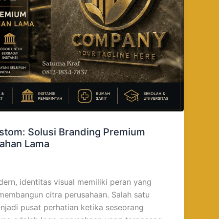
stom: Solusi Branding Premium
Tahan Lama
ern, identitas visual memiliki peran yang
membangun citra perusahaan. Salah satu
njadi pusat perhatian ketika seseorang