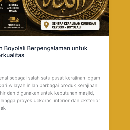
n Boyolali Berpengalaman untuk
rkualitas
kenal sebagai salah satu pusat kerajinan logam
Dari wilayah inilah berbagai produk kerajinan
ahir dan digunakan untuk kebutuhan masjid,
, hingga proyek dekorasi interior dan eksterior
dak