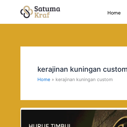
Skip
Home
to
content
kerajinan kuningan custo
Home
kerajinan kuningan custom
Jasa
Pembuatan
Huruf