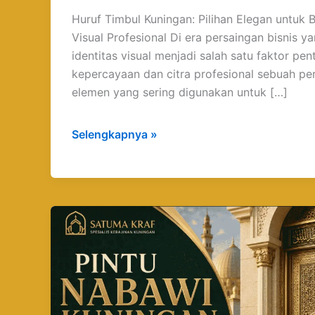
Huruf Timbul Kuningan: Pilihan Elegan untuk B
Visual Profesional Di era persaingan bisnis y
identitas visual menjadi salah satu faktor 
kepercayaan dan citra profesional sebuah pe
elemen yang sering digunakan untuk […]
Selengkapnya »
Pintu
Nabawi
Kuningan