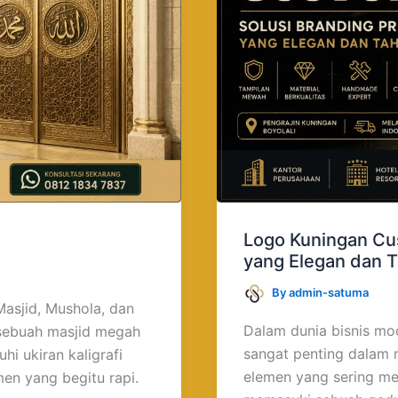
yang
Elegan
dan
Tahan
Lama
Logo Kuningan Cu
yang Elegan dan 
By
admin-satuma
Masjid, Mushola, dan
Dalam dunia bisnis mod
sebuah masjid megah
sangat penting dalam 
i ukiran kaligrafi
elemen yang sering me
men yang begitu rapi.