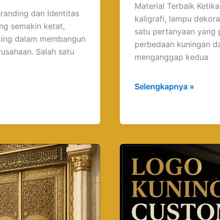
Material Terbaik Keti
randing dan Identitas
kaligrafi, lampu dekora
ang semakin ketat,
satu pertanyaan yang 
penting dalam membangun
perbedaan kuningan d
rusahaan. Salah satu
menganggap kedua
Selengkapnya »
Logo
Kuningan
Custom:
Solusi
Branding
Premium