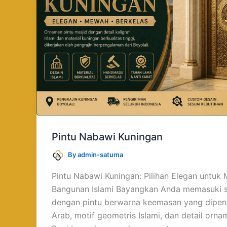
Pintu Nabawi Kuningan
By
admin-satuma
Pintu Nabawi Kuningan: Pilihan Elegan untuk 
Bangunan Islami Bayangkan Anda memasuki 
dengan pintu berwarna keemasan yang dipenuh
Arab, motif geometris Islami, dan detail orna