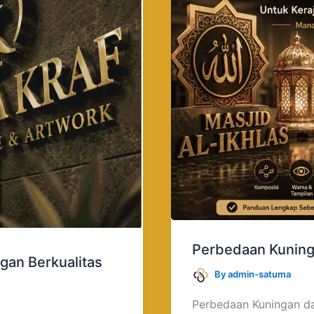
Tembaga
untuk
Kerajinan
Perbedaan Kuning
gan Berkualitas
By
admin-satuma
Perbedaan Kuningan da