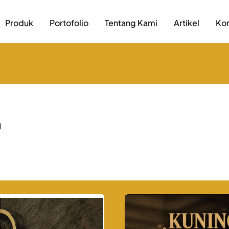
Produk
Portofolio
Tentang Kami
Artikel
Kon
m
Perbedaan
Kuningan
dan