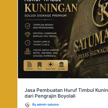
Timbul
Kuningan
Berkualitas
dari
Pengrajin
Boyolali
Jasa Pembuatan Huruf Timbul Kunin
dari Pengrajin Boyolali
By
admin-satuma