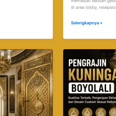
memasuki sebuah gedu
di area lobby, resepsi
Selengkapnya »
Pengrajin
Kuningan
Boyolali
Berpengalaman
untuk
Proyek
Custom
Berkualitas