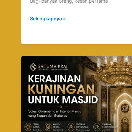
Bagi banyak orang, kesan pertama
Selengkapnya »
Kerajinan
Kuningan
untuk
Masjid
:
Kaligrafi,
Lampu,
Pintu
Nabawi
Custom