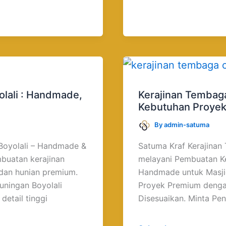
Kerajinan
Tembaga
Custom
olali : Handmade,
Kerajinan Tembag
Sesuai
Kebutuhan Proye
Desain
By
admin-satuma
dan
Kebutuhan
 Boyolali – Handmade &
Satuma Kraf Kerajinan
Proyek
buatan kerajinan
melayani Pembuatan K
 dan hunian premium.
Handmade untuk Masjid,
uningan Boyolali
Proyek Premium dengan
etail tinggi
Disesuaikan. Minta Pe