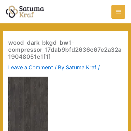
Skip
to
content
wood_dark_bkgd_bw1-
compressor_17dab9bfd2636c67e2a32a
19048051c1[1]
Leave a Comment
/ By
Satuma Kraf
/