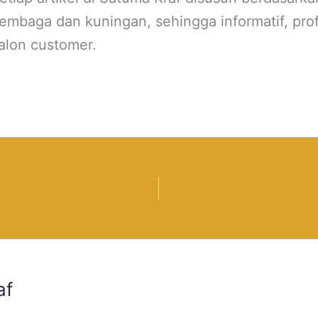
tembaga dan kuningan, sehingga informatif, prof
lon customer.
af