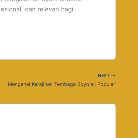
esional, dan relevan bagi
NEXT
Mengenal Kerajinan Tembaga Boyolali Populer