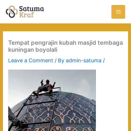
Skip
to
content
Tempat pengrajin kubah masjid tembaga
kuningan boyolali
Leave a Comment
/ By
admin-satuma
/