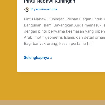
Pintu Nabawi Kuningan
By
admin-satuma
Pintu Nabawi Kuningan: Pilihan Elegan untuk 
Bangunan Islami Bayangkan Anda memasuki 
dengan pintu berwarna keemasan yang dipenuh
Arab, motif geometris Islami, dan detail orna
Bagi banyak orang, kesan pertama […]
Selengkapnya »