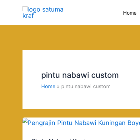
Skip
Home
to
content
pintu nabawi custom
Home
pintu nabawi custom
Pintu
Nabawi
Kuningan