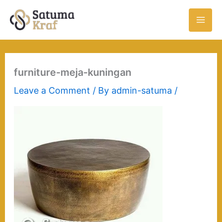
Skip
to
content
furniture-meja-kuningan
Leave a Comment
/ By
admin-satuma
/