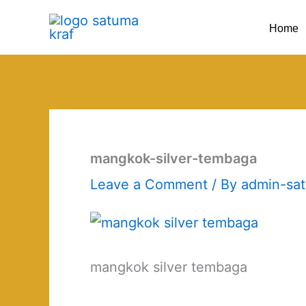
Skip
Home
to
content
mangkok-silver-tembaga
Leave a Comment
/ By
admin-sa
mangkok silver tembaga