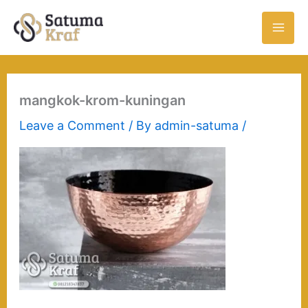
Skip
to
content
mangkok-krom-kuningan
Leave a Comment
/ By
admin-satuma
/