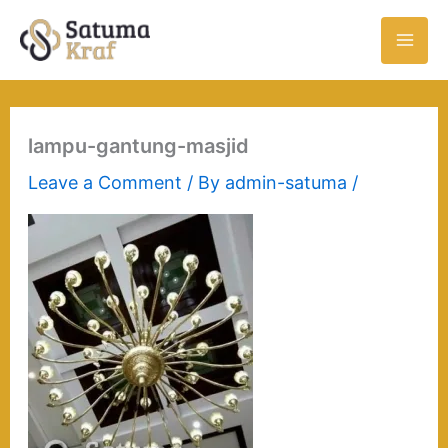
Skip
to
content
lampu-gantung-masjid
Leave a Comment
/ By
admin-satuma
/