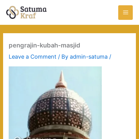
Skip
to
content
pengrajin-kubah-masjid
Leave a Comment
/ By
admin-satuma
/