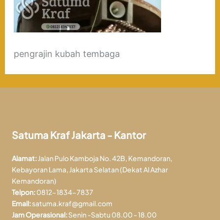
pengrajin kubah tembaga
Satuma Kraf Jakarta - Kantor
Alamat:
Jalan Pulo Kamboja No. 42B, Kemandoran,
Kebayoran Lama, Jakarta Selatan (Dekat Al Azhar
Kemandoran)
Telpon:
0812-1834-7837
Email:
satuma.kraf@gmail.com
Jam Operasional:
Senin -Sabtu 08.00 - 18.00