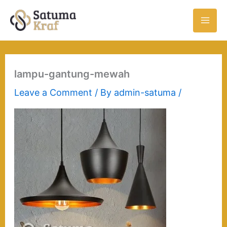
Skip
to
content
lampu-gantung-mewah
Leave a Comment
/ By
admin-satuma
/