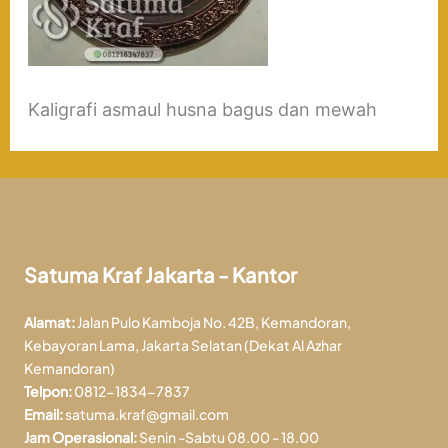
Kaligrafi asmaul husna bagus dan mewah
Satuma Kraf Jakarta - Kantor
Alamat:
Jalan Pulo Kamboja No. 42B, Kemandoran,
Kebayoran Lama, Jakarta Selatan (Dekat Al Azhar
Kemandoran)
Telpon:
0812-1834-7837
Email:
satuma.kraf@gmail.com
Jam Operasional:
Senin -Sabtu 08.00 - 18.00