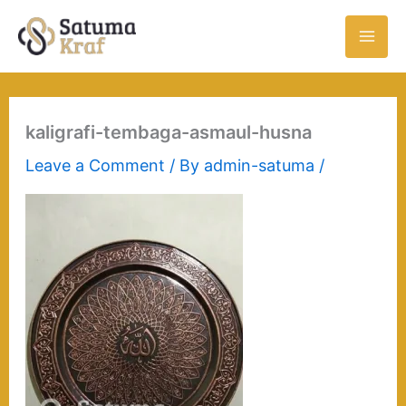
Skip
to
content
kaligrafi-tembaga-asmaul-husna
Leave a Comment
/ By
admin-satuma
/