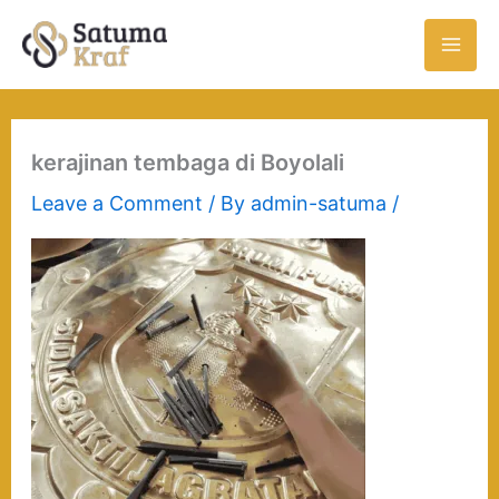
Skip
to
content
kerajinan tembaga di Boyolali
Leave a Comment
/ By
admin-satuma
/