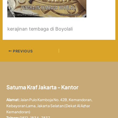
kerajinan tembaga di Boyolali
PREVIOUS
Satuma Kraf Jakarta - Kantor
Alamat:
Jalan Pulo Kamboja No. 42B, Kemandoran,
Kebayoran Lama, Jakarta Selatan (Dekat Al Azhar
Kemandoran)
Telpon:
0812-1834-7837