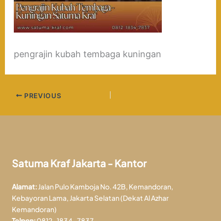
pengrajin kubah tembaga kuningan
PREVIOUS
Satuma Kraf Jakarta - Kantor
Alamat:
Jalan Pulo Kamboja No. 42B, Kemandoran,
Kebayoran Lama, Jakarta Selatan (Dekat Al Azhar
Kemandoran)
Telpon:
0812-1834-7837