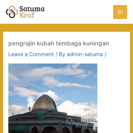
Skip
to
content
pengrajin kubah tembaga kuningan
Leave a Comment
/ By
admin-satuma
/