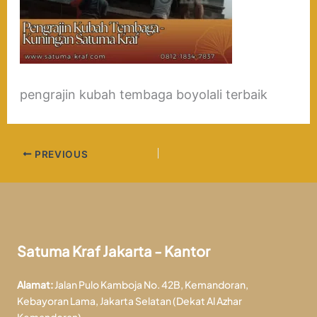
pengrajin kubah tembaga boyolali terbaik
PREVIOUS
Satuma Kraf Jakarta - Kantor
Alamat:
Jalan Pulo Kamboja No. 42B, Kemandoran,
Kebayoran Lama, Jakarta Selatan (Dekat Al Azhar
Kemandoran)