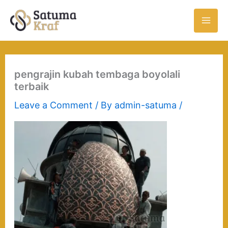
Skip
to
content
pengrajin kubah tembaga boyolali
terbaik
Leave a Comment
/ By
admin-satuma
/