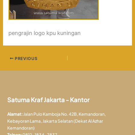
pengrajin logo kpu kuningan
PREVIOUS
Satuma Kraf Jakarta - Kantor
Alamat:
Jalan Pulo Kamboja No. 42B, Kemandoran,
Kebayoran Lama, Jakarta Selatan (Dekat Al Azhar
Kemandoran)
Telpon:
0812-1834-7837