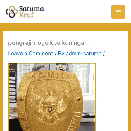
Skip
to
content
pengrajin logo kpu kuningan
Leave a Comment
/ By
admin-satuma
/