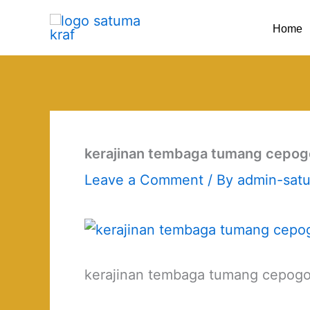
Skip
Home
to
content
kerajinan tembaga tumang cepogo 
Leave a Comment
/ By
admin-sat
kerajinan tembaga tumang cepogo 