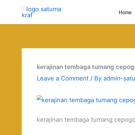
Skip
Home
to
content
kerajinan tembaga tumang cepogo
Leave a Comment
/ By
admin-sat
kerajinan tembaga tumang cepogo 