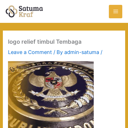
Skip
to
content
logo relief timbul Tembaga
Leave a Comment
/ By
admin-satuma
/