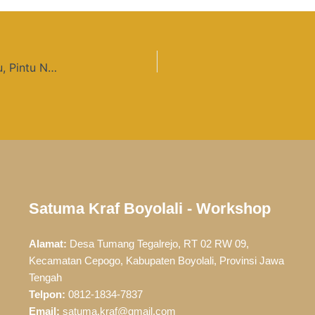
Kerajinan Kuningan untuk Masjid : Kaligrafi, Lampu, Pintu Nabawi Custom
Satuma Kraf Boyolali - Workshop
Alamat:
Desa Tumang Tegalrejo, RT 02 RW 09,
Kecamatan Cepogo, Kabupaten Boyolali, Provinsi Jawa
Tengah
Telpon:
0812-1834-7837
Email:
satuma.kraf@gmail.com