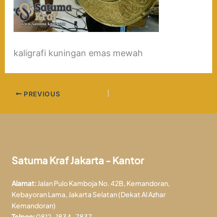
kaligrafi kuningan emas mewah
PREVIOUS
Satuma Kraf Jakarta - Kantor
Alamat:
Jalan Pulo Kamboja No. 42B, Kemandoran,
Kebayoran Lama, Jakarta Selatan (Dekat Al Azhar
Kemandoran)
Telpon:
0812-1834-7837