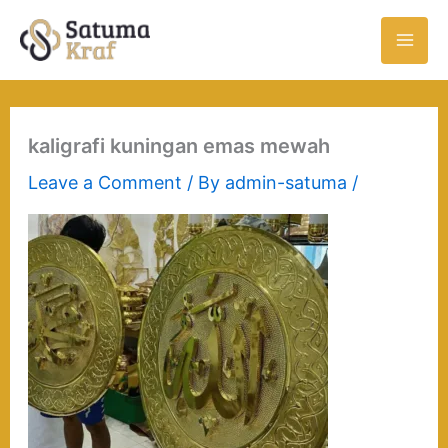
Skip
to
content
kaligrafi kuningan emas mewah
Leave a Comment
/ By
admin-satuma
/