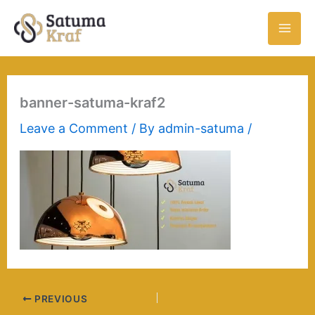
Skip
to
content
banner-satuma-kraf2
Leave a Comment
/ By
admin-satuma
/
PREVIOUS