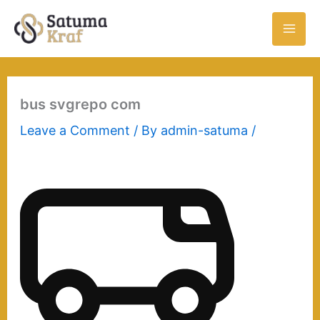
Skip
to
content
bus svgrepo com
Leave a Comment
/ By
admin-satuma
/