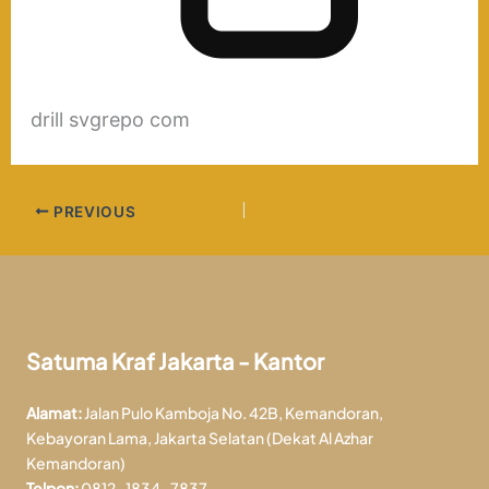
drill svgrepo com
PREVIOUS
Satuma Kraf Jakarta - Kantor
Alamat:
Jalan Pulo Kamboja No. 42B, Kemandoran,
Kebayoran Lama, Jakarta Selatan (Dekat Al Azhar
Kemandoran)
Telpon:
0812-1834-7837