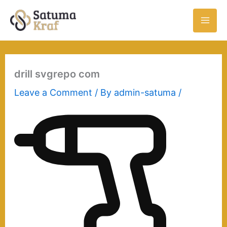
Skip
to
content
drill svgrepo com
Leave a Comment
/ By
admin-satuma
/