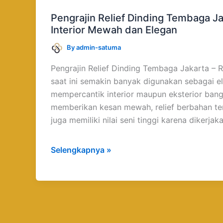
Tembaga
Pengrajin Relief Dinding Tembaga J
Jakarta
Interior Mewah dan Elegan
untuk
Interior
By
admin-satuma
Mewah
Pengrajin Relief Dinding Tembaga Jakarta – R
dan
saat ini semakin banyak digunakan sebagai e
Elegan
mempercantik interior maupun eksterior ban
memberikan kesan mewah, relief berbahan t
juga memiliki nilai seni tinggi karena dikerjak
Selengkapnya »