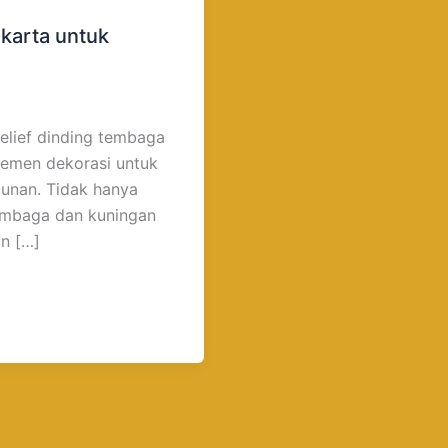
akarta untuk
elief dinding tembaga
lemen dekorasi untuk
gunan. Tidak hanya
embaga dan kuningan
an […]