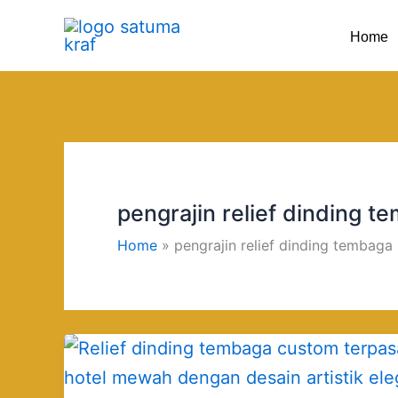
Skip
Home
to
content
pengrajin relief dinding t
Home
pengrajin relief dinding tembaga
Pengrajin
Relief
Dinding