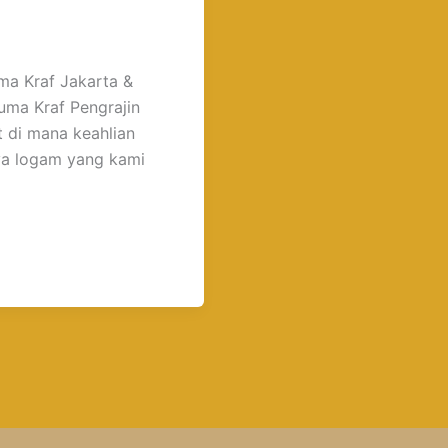
ma Kraf Jakarta &
uma Kraf Pengrajin
 di mana keahlian
ya logam yang kami