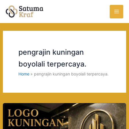
Skip
to
content
pengrajin kuningan
boyolali terpercaya.
Home
pengrajin kuningan boyolali terpercaya.
Logo
Kuningan
Custom: