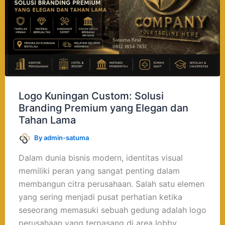
Premium
yang
Elegan
dan
Tahan
Lama
Logo Kuningan Custom: Solusi
Branding Premium yang Elegan dan
Tahan Lama
By
admin-satuma
Dalam dunia bisnis modern, identitas visual
memiliki peran yang sangat penting dalam
membangun citra perusahaan. Salah satu elemen
yang sering menjadi pusat perhatian ketika
seseorang memasuki sebuah gedung adalah logo
perusahaan yang terpasang di area lobby,