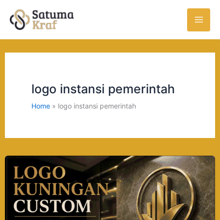
Skip
to
content
logo instansi pemerintah
Home
logo instansi pemerintah
Logo
Kuningan
Custom:
Solusi
Branding