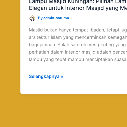
Lampu Masjid Kuningan: Pilihan La
Pilihan
Elegan untuk Interior Masjid yang 
Lampu
By
admin-satuma
Gantung
Elegan
Masjid bukan hanya tempat ibadah, tetapi ju
untuk
arsitektur Islam yang mencerminkan kemeg
Interior
bagi jamaah. Salah satu elemen penting yang
Masjid
perhatian dalam interior masjid adalah penca
yang
lampu yang tepat mampu menciptakan suasa
Mewah
dan
Selengkapnya »
Berkelas