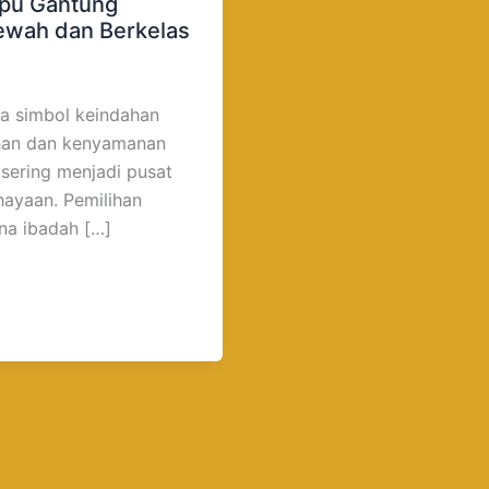
mpu Gantung
Mewah dan Berkelas
ga simbol keindahan
ahan dan kenyamanan
 sering menjadi pusat
hayaan. Pemilihan
na ibadah […]