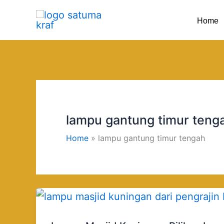
Skip
Home
to
content
lampu gantung timur teng
Home
lampu gantung timur tengah
Lampu
Masjid
Kuningan: