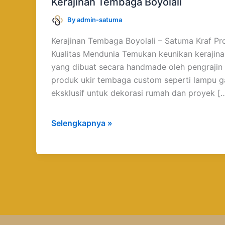
Kerajinan Tembaga Boyolali
By
admin-satuma
Kerajinan Tembaga Boyolali – Satuma Kraf Pro
Kualitas Mendunia Temukan keunikan kerajin
yang dibuat secara handmade oleh pengrajin 
produk ukir tembaga custom seperti lampu ga
eksklusif untuk dekorasi rumah dan proyek [
Selengkapnya »