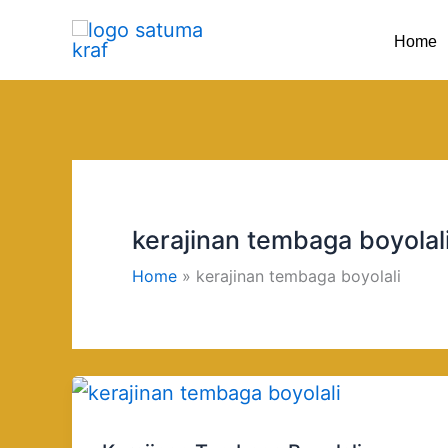
Skip
Home
to
content
kerajinan tembaga boyolal
Home
kerajinan tembaga boyolali
Kerajinan
Tembaga
Boyolali