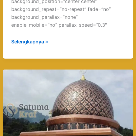
background_position=”center center”
background_repeat=”no-repeat” fade=”no”
background_parallax=”none”
enable_mobile=”no” parallax_speed=”0.3″
Selengkapnya »
Kerajinan
Tembaga
dan
Kuningan
Boyolali
Terbaik
dan
Berkualitas