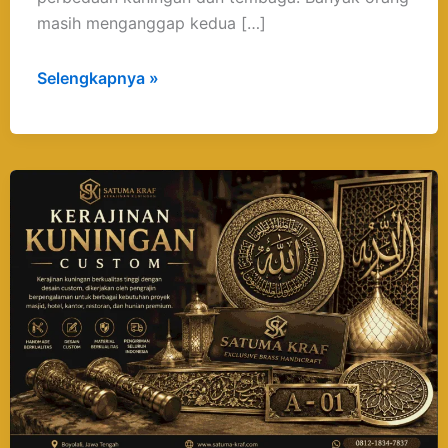
masih menganggap kedua […]
Selengkapnya »
Kerajinan
Kuningan
Custom
dari
Boyolali
:
Handmade,
Berkualitas,
dan
Bergaransi