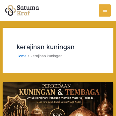
Skip
to
content
kerajinan kuningan
Home
kerajinan kuningan
Perbedaan
Kuningan
dan
Tembaga
untuk