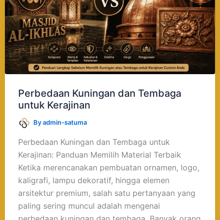
Kerajinan
Perbedaan Kuningan dan Tembaga
untuk Kerajinan
By
admin-satuma
Perbedaan Kuningan dan Tembaga untuk
Kerajinan: Panduan Memilih Material Terbaik
Ketika merencanakan pembuatan ornamen, logo,
kaligrafi, lampu dekoratif, hingga elemen
arsitektur premium, salah satu pertanyaan yang
paling sering muncul adalah mengenai
perbedaan kuningan dan tembaga. Banyak orang