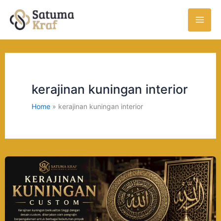
Skip
to
content
kerajinan kuningan interior
Home
kerajinan kuningan interior
Kerajinan
Kuningan
Custom
dari
Boyolali