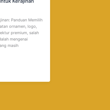
ntuk Kerajinan
inan: Panduan Memilih
atan ornamen, logo,
itektur premium, salah
adalah mengenai
ang masih