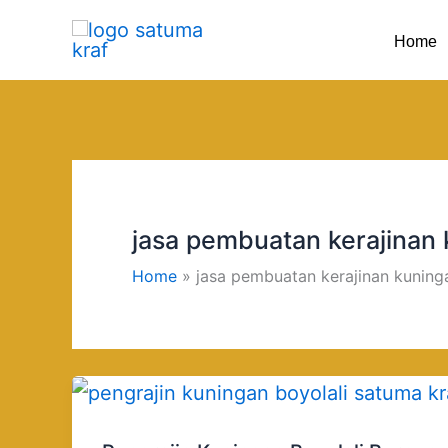
Skip
Home
to
content
jasa pembuatan kerajinan
Home
jasa pembuatan kerajinan kuning
Pengrajin
Kuningan
Boyolali