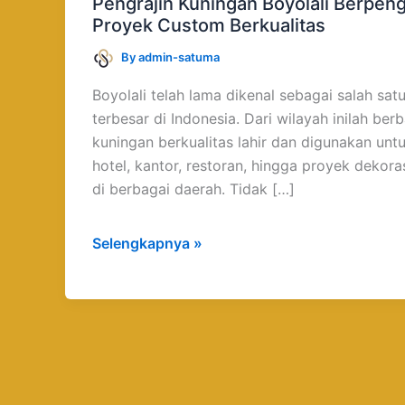
Pengrajin Kuningan Boyolali Berpen
Berpengalaman
Proyek Custom Berkualitas
untuk
By
admin-satuma
Proyek
Custom
Boyolali telah lama dikenal sebagai salah sat
Berkualitas
terbesar di Indonesia. Dari wilayah inilah ber
kuningan berkualitas lahir dan digunakan unt
hotel, kantor, restoran, hingga proyek dekoras
di berbagai daerah. Tidak […]
Selengkapnya »