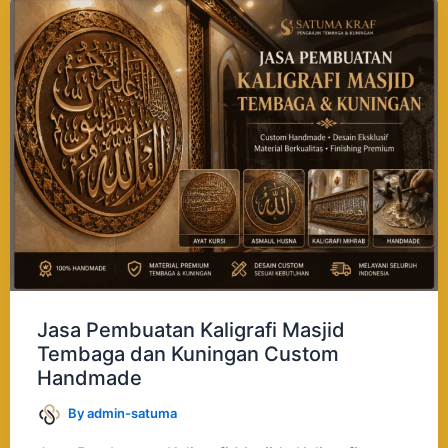
Jasa
Pembuatan
Kaligrafi
Masjid
Tembaga
dan
Kuningan
Custom
Handmade
Jasa Pembuatan Kaligrafi Masjid
Tembaga dan Kuningan Custom
Handmade
By
admin-satuma