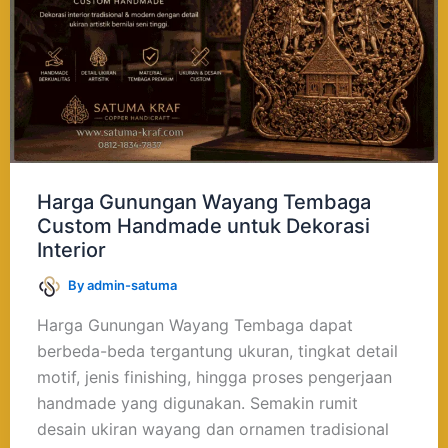
Handmade
untuk
Dekorasi
Interior
Harga Gunungan Wayang Tembaga
Custom Handmade untuk Dekorasi
Interior
By
admin-satuma
Harga Gunungan Wayang Tembaga dapat
berbeda-beda tergantung ukuran, tingkat detail
motif, jenis finishing, hingga proses pengerjaan
handmade yang digunakan. Semakin rumit
desain ukiran wayang dan ornamen tradisional