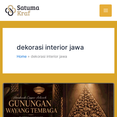
Skip
to
content
dekorasi interior jawa
Home
dekorasi interior jawa
Harga
Gunungan
Wayang
Tembaga
Custom