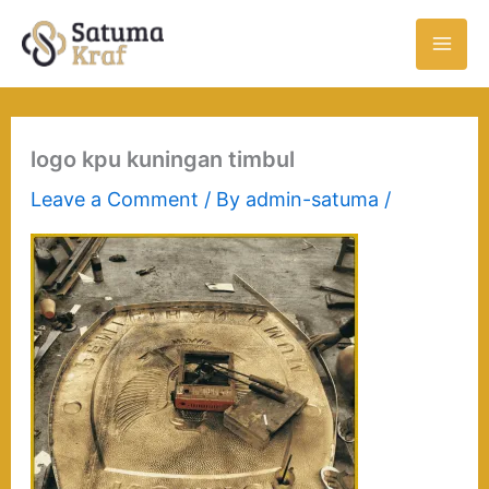
Skip
to
content
logo kpu kuningan timbul
Leave a Comment
/ By
admin-satuma
/